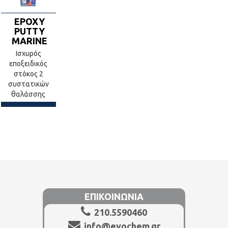
EPOXY
PUTTY
MARINE
Ισχυρός
εποξειδικός
στόκος 2
συστατικών
θαλάσσης
ΕΠΙΚΟΙΝΩΝΙΑ
210.5590460
info@evochem.gr