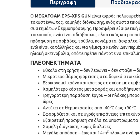
Περιγραφή
Προδιαγρα
Ο
MEGAFOAM EPS-XPS GUN
είναι αφρός πολυουρεθ
ταχυστέγνωτος, χαμηλής διόγκωσης, ενός συστατικο
συστημάτων θερμοπρόσοψης. Προσφέρει εξαιρετική σ
τοιχοποιία, ενώ είναι αδιάβροχος, ελαστικός και μπορε
πρόσφυση σε σοβάδες, τούβλα, κονιάματα, άσφαλτο, ξύ
ενώ είναι κατάλληλος και για γέμισμα κενών. Δεν περιέ
ηλιακή ακτινοβολία, οπότε πρέπει πάντοτε να επικαλύ
ΠΛΕΟΝΕΚΤΗΜΑΤΑ
Εύκολο στη χρήση – δεν λερώνει – δεν στάζει – δ
Μικρότερο βάρος φόρτισης στα δομικά στοιχεία 
Εξοικονομεί χρόνο και κόστος σε σχέση με συμβα
Χαμηλότερο κόστος μεταφοράς και αποθήκευσ
Γρηγορότερη παράδοση έργου – οι πλάκες μπορο
ώρες
o
o
Αντέχει σε θερμοκρασίες από -40
C έως +90
C
Εφαρμόζεται και σε υγρές επιφάνειες επιταχύν
Εξαιρετική πρόσφυση σε όλα τα υποστρώματα
Χαμηλή διόγκωση, χωρίς διαλύτες
2
Μεγάλη απόδοση – έως και 14 m
πλακών ανά φι