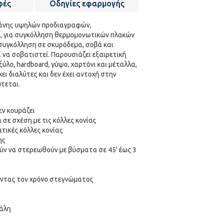
φές
Οδηγίες εφαρμογής
άνης υψηλών προδιαγραφών,
ύ, για συγκόλληση θερμομονωτικών πλακών
υγκόλληση σε σκυρόδεμα, σοβά και
ί να σοβατιστεί. Παρουσιάζει εξαιρετική
λο, hardboard, γύψο, χαρτόνι και μέταλλα,
χει διαλύτες και δεν έχει αντοχή στην
πτεται.
εν κουράζει
σε σχέση με τις κόλλες κονίας
τικές κόλλες κονίας
ης
ύν να στερεωθούν με βύσματα σε 45’ έως 3
οντας τον χρόνο στεγνώματος
άλη